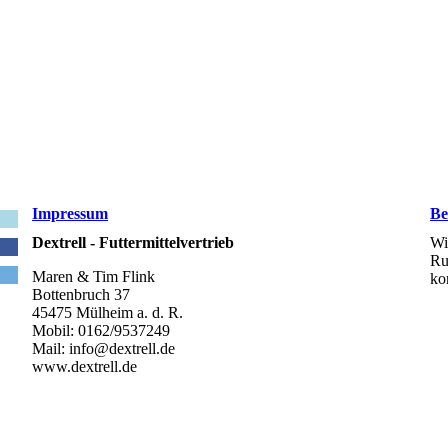
Impressum
Be
Dextrell - Futtermittelvertrieb
Wi
Ru
Maren & Tim Flink
ko
Bottenbruch 37
45475 Mülheim a. d. R.
Mobil: 0162/9537249
Mail: info@dextrell.de
www.dextrell.de